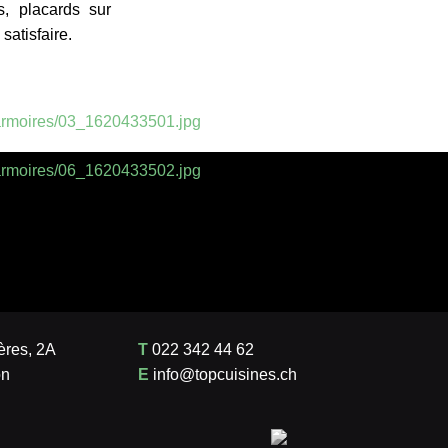
s, placards sur
satisfaire.
ères, 2A
T
022 342 44 62
n
E
info@topcuisines.ch